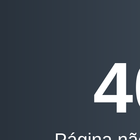
4
Página nã